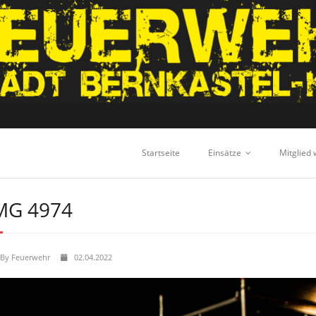
Startseite
Einsätze
Mitglied
MG 4974
By
Feuerwehr
02.04.2022