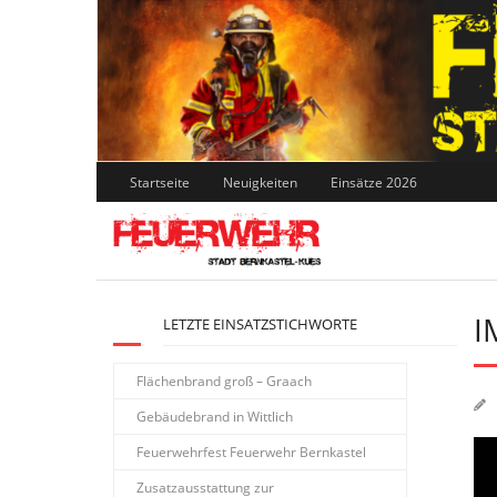
Skip
to
content
Startseite
Neuigkeiten
Einsätze 2026
I
LETZTE EINSATZSTICHWORTE
Flächenbrand groß – Graach
Gebäudebrand in Wittlich
Feuerwehrfest Feuerwehr Bernkastel
Zusatzausstattung zur