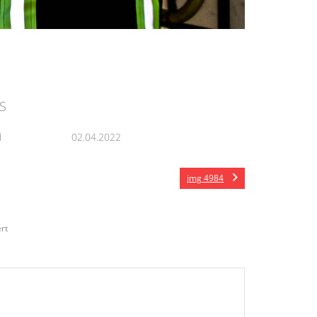
S
d
02.04.2022
img 4984
rt