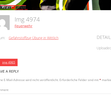
Img 4974
Feuerwehr
DETAIL
um:
Gefahrstoffzug Übung in Wittlich
Uploade
img 4965
AVE A REPLY
ne E-Mail-Adresse wird nicht veröffentlicht.
Erforderliche Felder sind mit
*
markie
mment