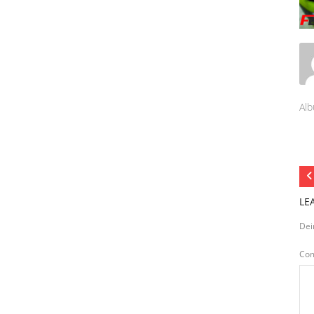
Alb
LE
Dei
Co