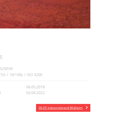
S
HS25EXR
/3.6
/
10/130s
/
ISO 3200
06.05.2018
d
02.04.2022
06.05 Industriebrand Mülheim