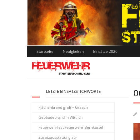
Skip
to
content
Startseite
Neuigkeiten
Einsätze 2026
0
LETZTE EINSATZSTICHWORTE
Flächenbrand groß – Graach
Gebäudebrand in Wittlich
Feuerwehrfest Feuerwehr Bernkastel
Zusatzausstattung zur