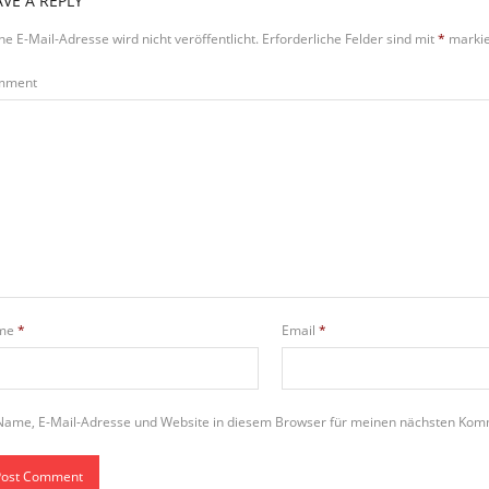
AVE A REPLY
ne E-Mail-Adresse wird nicht veröffentlicht.
Erforderliche Felder sind mit
*
markie
mment
me
*
Email
*
Name, E-Mail-Adresse und Website in diesem Browser für meinen nächsten Kom