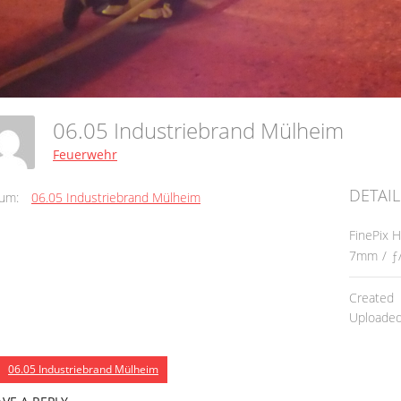
06.05 Industriebrand Mülheim
Feuerwehr
DETAIL
um:
06.05 Industriebrand Mülheim
FinePix 
7mm
/
ƒ
Created
Uploade
06.05 Industriebrand Mülheim