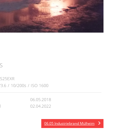
S
HS25EXR
/3.6
/
10/200s
/
ISO 1600
06.05.2018
d
02.04.2022
06.05 Industriebrand Mülheim