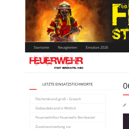
Skip
to
content
Startseite
Neuigkeiten
Einsätze 2026
0
LETZTE EINSATZSTICHWORTE
Flächenbrand groß – Graach
Gebäudebrand in Wittlich
Feuerwehrfest Feuerwehr Bernkastel
Zusatzausstattung zur