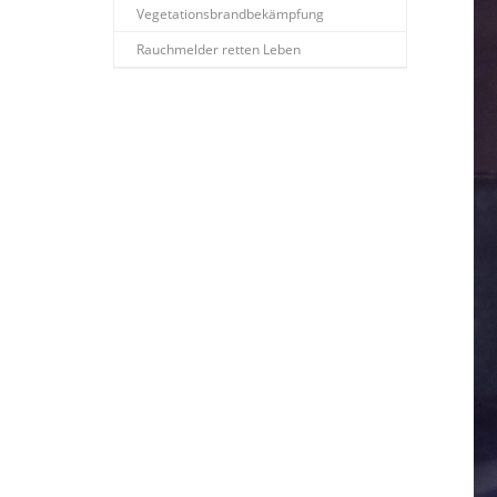
Vegetationsbrandbekämpfung
Rauchmelder retten Leben