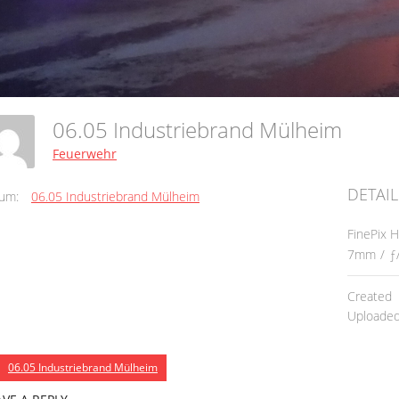
06.05 Industriebrand Mülheim
Feuerwehr
DETAIL
um:
06.05 Industriebrand Mülheim
FinePix 
7mm
/
ƒ
Created
Uploade
06.05 Industriebrand Mülheim