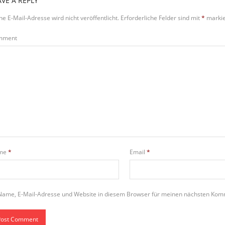
AVE A REPLY
ne E-Mail-Adresse wird nicht veröffentlicht.
Erforderliche Felder sind mit
*
markie
mment
me
*
Email
*
Name, E-Mail-Adresse und Website in diesem Browser für meinen nächsten Kom