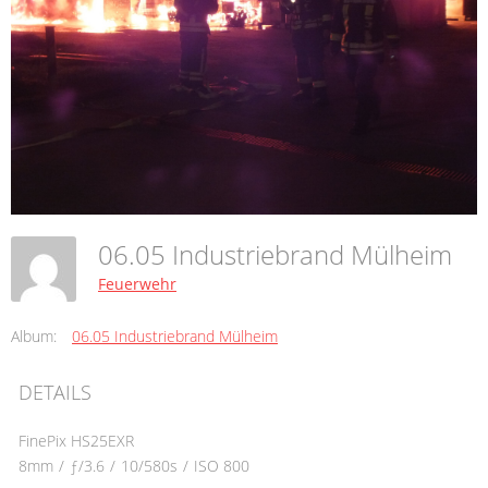
06.05 Industriebrand Mülheim
Feuerwehr
Album:
06.05 Industriebrand Mülheim
DETAILS
FinePix HS25EXR
8mm
/
ƒ/3.6
/
10/580s
/
ISO 800