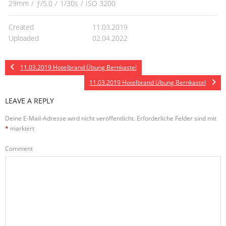
29mm
/
ƒ/5.0
/
1/30s
/
ISO 3200
Created
11.03.2019
Uploaded
02.04.2022
11.03.2019 Hotelbrand Übung Bernkastel
11.03.2019 Hotelbrand Übung Bernkastel
LEAVE A REPLY
Deine E-Mail-Adresse wird nicht veröffentlicht.
Erforderliche Felder sind mit
*
markiert
Comment