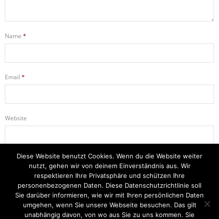
Name
*
Email
*
Website
Diese Website benutzt Cookies. Wenn du die Website weiter
Name, E-Mail-Adresse und Website in diesem Browser für meinen
nutzt, gehen wir von deinem Einverständnis aus. Wir
nächsten Kommentar speichern.
respektieren Ihre Privatsphäre und schützen Ihre
personenbezogenen Daten. Diese Datenschutzrichtlinie soll
Sie darüber informieren, wie wir mit Ihren persönlichen Daten
umgehen, wenn Sie unsere Webseite besuchen. Das gilt
unabhängig davon, von wo aus Sie zu uns kommen. Sie