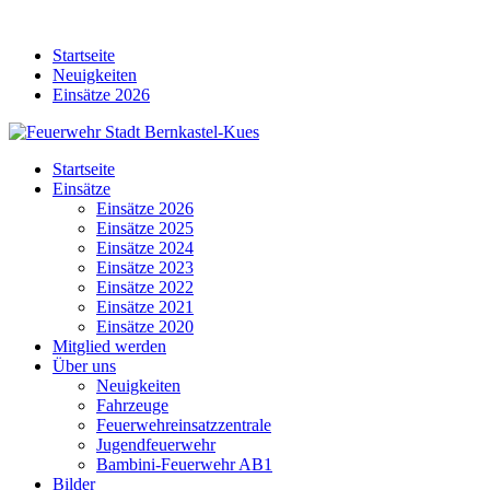
Skip
to
Startseite
content
Neuigkeiten
Einsätze 2026
Startseite
Einsätze
Einsätze 2026
Einsätze 2025
Einsätze 2024
Einsätze 2023
Einsätze 2022
Einsätze 2021
Einsätze 2020
Mitglied werden
Über uns
Neuigkeiten
Fahrzeuge
Feuerwehreinsatzzentrale
Jugendfeuerwehr
Bambini-Feuerwehr AB1
Bilder