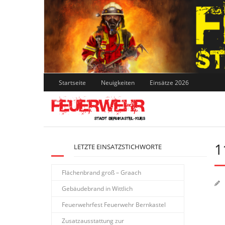
Skip
to
content
Startseite
Neuigkeiten
Einsätze 2026
1
LETZTE EINSATZSTICHWORTE
Flächenbrand groß – Graach
Gebäudebrand in Wittlich
Feuerwehrfest Feuerwehr Bernkastel
Zusatzausstattung zur