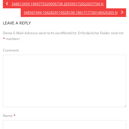
348813459 1969773320056738 265595172022037794 N
348567494 1042829110028100 1861717100146926305 N
LEAVE A REPLY
Deine E-Mail-Adresse wird nicht veröffentlicht.
Erforderliche Felder sind mit
*
markiert
Comment
Name
*