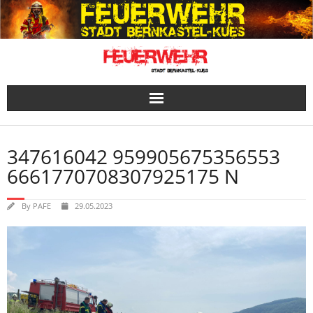
Skip
to
content
347616042 959905675356553
6661770708307925175 N
By
PAFE
29.05.2023