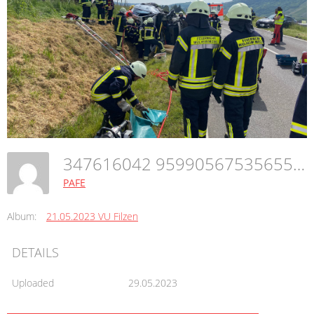
347616042 959905675356553 6661770708307925175 N
PAFE
Album:
21.05.2023 VU Filzen
DETAILS
Uploaded
29.05.2023