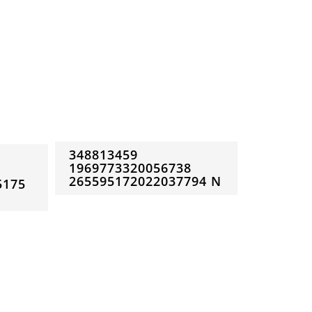
348813459
1969773320056738
265595172022037794 N
5175