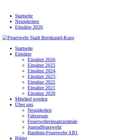
Skip
to
Startseite
content
Neuigkeiten
Einsätze 2026
Startseite
Einsätze
Einsätze 2026
Einsätze 2025
Einsätze 2024
Einsätze 2023
Einsätze 2022
Einsätze 2021
Einsätze 2020
Mitglied werden
Über uns
Neuigkeiten
Fahrzeuge
Feuerwehreinsatzzentrale
Jugendfeuerwehr
Bambini-Feuerwehr AB1
Bilder