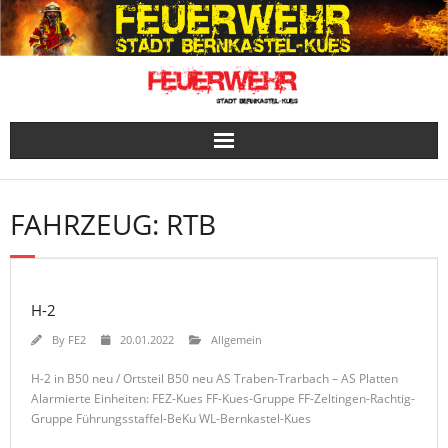
Skip
to
content
FAHRZEUG:
RTB
H-2
By
FE2
20.01.2022
Allgemein
H-2 in B50 neu / Ortsteil B50 neu AS Traben-Trarbach – AS Platten
Alarmierte Einheiten: FEZ-Kues FF-Kues-Gruppe FF-Zeltingen-Rachtig-
Gruppe Führungsstaffel-BeKu WL-Bernkastel-Kues