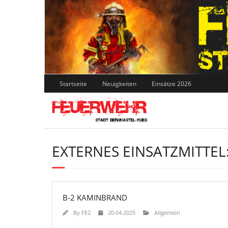
Skip
to
content
Startseite
Neuigkeiten
Einsätze 2026
EXTERNES EINSATZMITTEL
B-2 KAMINBRAND
By
FE2
20.04.2025
Allgemein