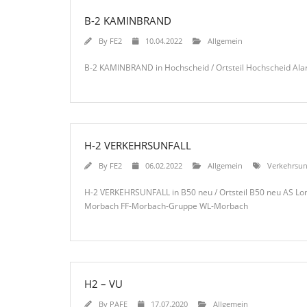
B-2 KAMINBRAND
By
FE2
10.04.2022
Allgemein
B-2 KAMINBRAND in Hochscheid / Ortsteil Hochscheid Ala
H-2 VERKEHRSUNFALL
By
FE2
06.02.2022
Allgemein
Verkehrsun
H-2 VERKEHRSUNFALL in B50 neu / Ortsteil B50 neu AS Lo
Morbach FF-Morbach-Gruppe WL-Morbach
H2 – VU
By
PAFE
17.07.2020
Allgemein