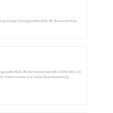
kamp-Gruppe Führungsstaffel-BeKu WL-Bernkastel-Kues
gsstaffel-BeKu WL-Bernkastel-Kues BKI (LK BKS-WIL) ILtS-
der Anfahrt konnte eine Starke Rauchentwicklung