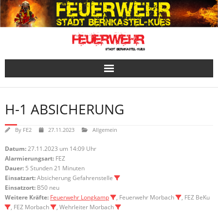
Skip
to
content
H-1 ABSICHERUNG
By
FE2
27.11.2023
Allgemein
Datum:
27.11.2023 um 14:09 Uhr
Alarmierungsart:
FEZ
Dauer:
5 Stunden 21 Minuten
Einsatzart:
Absicherung Gefahrenstelle
Einsatzort:
B50 neu
Weitere Kräfte:
Feuerwehr Longkamp
, Feuerwehr Morbach
, FEZ BeKu
, FEZ Morbach
, Wehrleiter Morbach