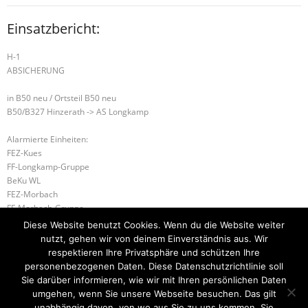
Einsatzbericht:
H-1
ABSICHERUNG
in B50 neu / Ortsteil B50 neu
B50/B327 Hinzerath -> AS Longkamp
Alarmierte Einheiten:
FEZ-Kues
FF-Longkamp-Gruppe
BeKu WL
FEZ-Morbach
FF-Morbach-Gruppe
Morbach WL
Diese Website benutzt Cookies. Wenn du die Website weiter
nutzt, gehen wir von deinem Einverständnis aus. Wir
S1.02 Einsatz nach Rücksprache
respektieren Ihre Privatsphäre und schützen Ihre
personenbezogenen Daten. Diese Datenschutzrichtlinie soll
H-2 TH 2 (Stufe 2 von 4) in Ürzig / Ortsteil Ürziger Höhe
Sie darüber informieren, wie wir mit Ihren persönlichen Daten
umgehen, wenn Sie unsere Webseite besuchen. Das gilt
unabhängig davon, von wo aus Sie zu uns kommen. Sie