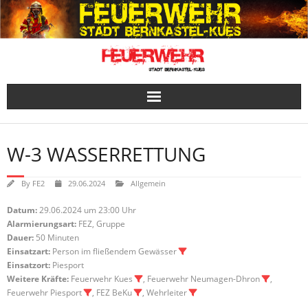
Skip
to
content
W-3 WASSERRETTUNG
By
FE2
29.06.2024
Allgemein
Datum:
29.06.2024 um 23:00 Uhr
Alarmierungsart:
FEZ, Gruppe
Dauer:
50 Minuten
Einsatzart:
Person im fließendem Gewässer
Einsatzort:
Piesport
Weitere Kräfte:
Feuerwehr Kues
, Feuerwehr Neumagen-Dhron
,
Feuerwehr Piesport
, FEZ BeKu
, Wehrleiter