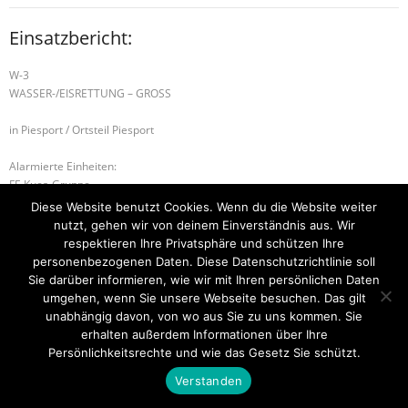
Einsatzbericht:
W-3
WASSER-/EISRETTUNG – GROSS
in Piesport / Ortsteil Piesport
Alarmierte Einheiten:
FF-Kues-Gruppe
FF-Neumagen-Dhron-Zug
Diese Website benutzt Cookies. Wenn du die Website weiter
FF-Piesport
nutzt, gehen wir von deinem Einverständnis aus. Wir
respektieren Ihre Privatsphäre und schützen Ihre
B-3 GEBÄUDEBRAND
B-1 BRANDNACHSCHAU
personenbezogenen Daten. Diese Datenschutzrichtlinie soll
Sie darüber informieren, wie wir mit Ihren persönlichen Daten
umgehen, wenn Sie unsere Webseite besuchen. Das gilt
unabhängig davon, von wo aus Sie zu uns kommen. Sie
erhalten außerdem Informationen über Ihre
Startseite
Einsätze
Mitglied werden
Über uns
Bilder
Kontakt
Persönlichkeitsrechte und wie das Gesetz Sie schützt.
Theme by
Think Up Themes Ltd
. Powered by
WordPress
.
Verstanden