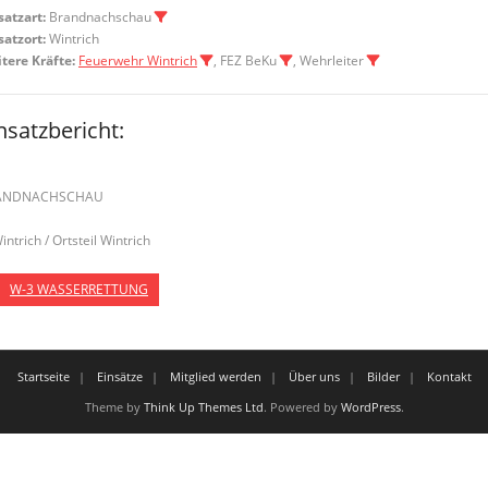
satzart:
Brandnachschau
satzort:
Wintrich
tere Kräfte:
Feuerwehr Wintrich
, FEZ BeKu
, Wehrleiter
nsatzbericht:
ANDNACHSCHAU
intrich / Ortsteil Wintrich
W-3 WASSERRETTUNG
Startseite
Einsätze
Mitglied werden
Über uns
Bilder
Kontakt
Theme by
Think Up Themes Ltd
. Powered by
WordPress
.