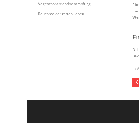
Vegetationsbrandbekämpfung
Ein
Ein
Rauchmelder retten Leben
Wei
Ei
B-1
BR
in W