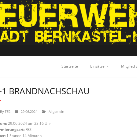
Startseite
Einsätze
Mitglied
-1 BRANDNACHSCHAU
By
FE2
29.06.2024
Allgemein
tum:
29.06.2024 um 23:16 Uhr
rmierungsart:
FEZ
er:
1 Stunde 14 Minuten