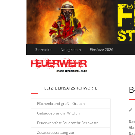
Skip
to
content
Startseite
Neuigkeiten
Einsätze 2026
B
LETZTE EINSATZSTICHWORTE
Flächenbrand groß – Graach
Gebäudebrand in Wittlich
Da
Feuerwehrfest Feuerwehr Bernkastel
Ala
Zusatzausstattung zur
Dau