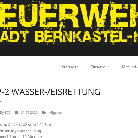
Startseite
Einsätze
Mitglied
-2 WASSER-/EISRETTUNG
By
FE2
31.07.2023
Allgemein
tum:
31.07.2023 um 21:11 Uhr
rmierungsart:
FEZ, Gruppe
er:
1 Stunde 19 Minuten