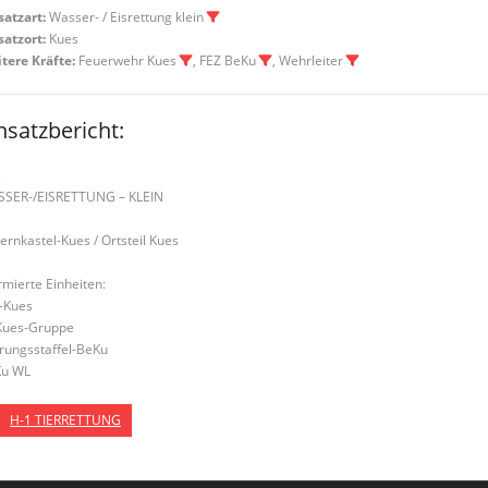
satzart:
Wasser- / Eisrettung klein
satzort:
Kues
tere Kräfte:
Feuerwehr Kues
, FEZ BeKu
, Wehrleiter
nsatzbericht:
2
SER-/EISRETTUNG – KLEIN
Bernkastel-Kues / Ortsteil Kues
rmierte Einheiten:
-Kues
Kues-Gruppe
rungsstaffel-BeKu
u WL
H-1 TIERRETTUNG