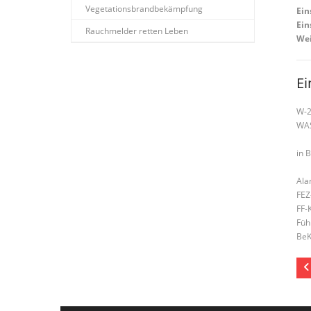
Vegetationsbrandbekämpfung
Ein
Ein
Rauchmelder retten Leben
Wei
Ei
W-
WAS
in 
Ala
FEZ
FF-
Füh
BeK