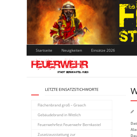
Skip
to
content
Startseite
Neuigkeiten
Einsätze 2026
W
LETZTE EINSATZSTICHWORTE
Flächenbrand groß – Graach
Gebäudebrand in Wittlich
Da
Feuerwehrfest Feuerwehr Bernkastel
Ala
Zusatzausstattung zur
Dau