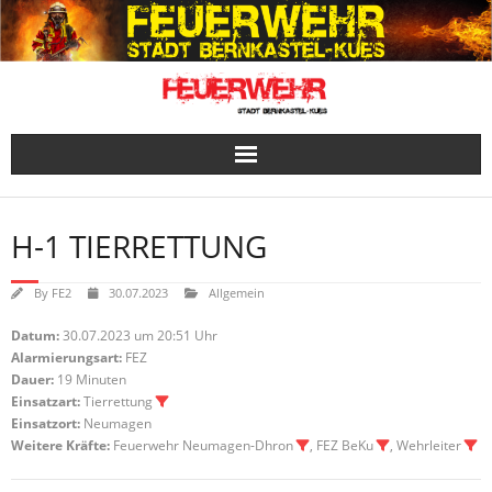
Skip
to
content
H-1 TIERRETTUNG
By
FE2
30.07.2023
Allgemein
Datum:
30.07.2023 um 20:51 Uhr
Alarmierungsart:
FEZ
Dauer:
19 Minuten
Einsatzart:
Tierrettung
Einsatzort:
Neumagen
Weitere Kräfte:
Feuerwehr Neumagen-Dhron
, FEZ BeKu
, Wehrleiter