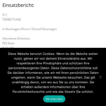
Einsatzbericht:
H-1
TIERRETTUNG
in Neumagen-Dhron / Ortsteil Neumagen
Alarmierte Einheiten:
FEZ-Kues
BeKu WL
Diese Website benutzt Cookies. Wenn du die Website weiter
H-1 ABSICHERUNG
W-2 WASSER-/EISRETTUNG
nutzt, gehen wir von deinem Einverständnis aus. Wir
respektieren Ihre Privatsphäre und schützen Ihre
personenbezogenen Daten. Diese Datenschutzrichtlinie soll
Sie darüber informieren, wie wir mit Ihren persönlichen Daten
umgehen, wenn Sie unsere Webseite besuchen. Das gilt
Startseite
Einsätze
Mitglied werden
Über uns
Bilder
Kontakt
unabhängig davon, von wo aus Sie zu uns kommen. Sie
erhalten außerdem Informationen über Ihre
Theme by
Think Up Themes Ltd
. Powered by
WordPress
.
Persönlichkeitsrechte und wie das Gesetz Sie schützt.
Verstanden