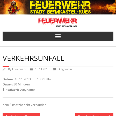
Skip
to
content
VERKEHRSUNFALL
By
Feuerwehr
10.11.2013
Allgemein
Datum:
10.11.2013 um 13:21 Uhr
Dauer:
30 Minuten
Einsatzort:
Longkamp
Kein Einsatzbericht vorhanden