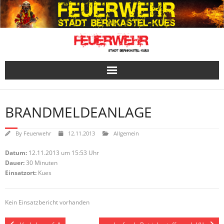
Skip
to
content
BRANDMELDEANLAGE
By
Feuerwehr
12.11.2013
Allgemein
Datum:
12.11.2013 um 15:53 Uhr
Dauer:
30 Minuten
Einsatzort:
Kues
Kein Einsatzbericht vorhanden