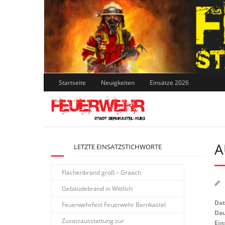
Skip
to
content
Startseite
Neuigkeiten
Einsätze 2026
A
LETZTE EINSATZSTICHWORTE
Flächenbrand groß – Graach
Gebäudebrand in Wittlich
Da
Feuerwehrfest Feuerwehr Bernkastel
Dau
Zusatzausstattung zur
Ein