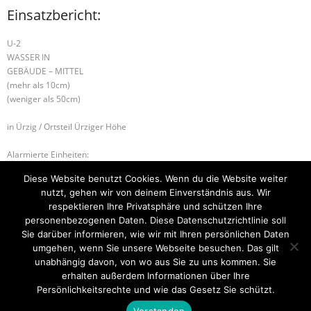
Einsatzbericht:
U-2
WASSER IN
GEBÄUDE – MITTEL
(mehr als 10cm)
(weniger als 50cm)
in Ürzig / Ortsteil Ürziger Höhe
Alarmierte Einheiten:
FEZ-Kues
Diese Website benutzt Cookies. Wenn du die Website weiter
FF-Ürzig
nutzt, gehen wir von deinem Einverständnis aus. Wir
WL-Bernkastel-Kues
respektieren Ihre Privatsphäre und schützen Ihre
personenbezogenen Daten. Diese Datenschutzrichtlinie soll
B-2 WOHNUNGSBRAND
B-3 GEBÄUDEBRAND
Sie darüber informieren, wie wir mit Ihren persönlichen Daten
umgehen, wenn Sie unsere Webseite besuchen. Das gilt
unabhängig davon, von wo aus Sie zu uns kommen. Sie
erhalten außerdem Informationen über Ihre
Startseite
Einsätze
Mitglied werden
Über uns
Bilder
Persönlichkeitsrechte und wie das Gesetz Sie schützt.
Kontakt
Verstanden