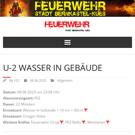
Skip
to
content
U-2 WASSER IN GEBÄUDE
By
FE2
08.06.2023
Allgemein
Datum:
08.06.2023 um 23:08 Uhr
Alarmierungsart:
FEZ
Dauer:
22 Minuten
Einsatzart:
Wasser in Gebäude > 10 cm < 50cm
Einsatzort:
Ürziger Höhe
Weitere Kräfte:
Feuerwehr Ürzig
, FEZ BeKu
, Wehrleiter