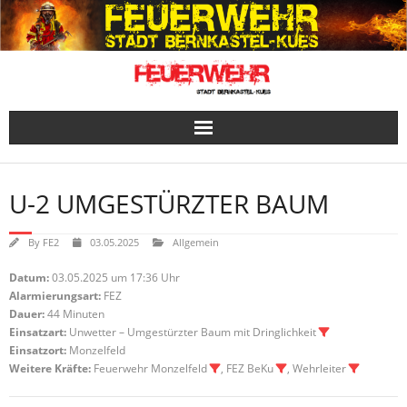
Skip
to
content
U-2 UMGESTÜRZTER BAUM
By
FE2
03.05.2025
Allgemein
Datum:
03.05.2025 um 17:36 Uhr
Alarmierungsart:
FEZ
Dauer:
44 Minuten
Einsatzart:
Unwetter – Umgestürzter Baum mit Dringlichkeit
Einsatzort:
Monzelfeld
Weitere Kräfte:
Feuerwehr Monzelfeld
, FEZ BeKu
, Wehrleiter