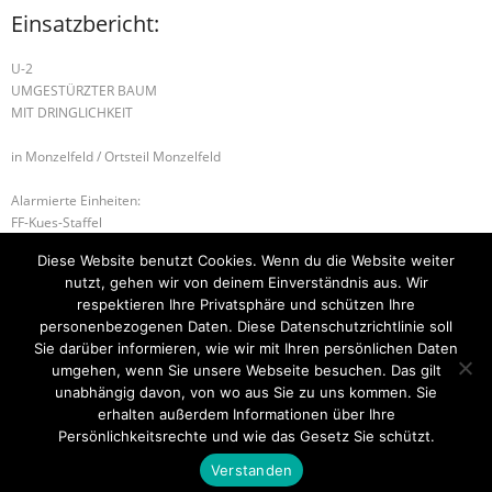
Einsatzbericht:
U-2
UMGESTÜRZTER BAUM
MIT DRINGLICHKEIT
in Monzelfeld / Ortsteil Monzelfeld
Alarmierte Einheiten:
FF-Kues-Staffel
FF-Longkamp-Gruppe
Diese Website benutzt Cookies. Wenn du die Website weiter
FF-Monzelfeld
nutzt, gehen wir von deinem Einverständnis aus. Wir
BeKu WL
respektieren Ihre Privatsphäre und schützen Ihre
personenbezogenen Daten. Diese Datenschutzrichtlinie soll
H-1 EINFACHE HILFELEISTUNG
B-2 BRANDMELDEANLAGE
Sie darüber informieren, wie wir mit Ihren persönlichen Daten
umgehen, wenn Sie unsere Webseite besuchen. Das gilt
unabhängig davon, von wo aus Sie zu uns kommen. Sie
erhalten außerdem Informationen über Ihre
Startseite
Einsätze
Mitglied werden
Über uns
Bilder
Persönlichkeitsrechte und wie das Gesetz Sie schützt.
Kontakt
Verstanden
Theme by
Think Up Themes Ltd
. Powered by
WordPress
.