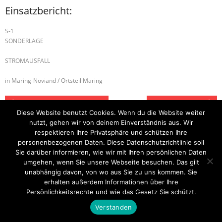
Einsatzbericht:
S-1
SONDERLAGE
STROMAUSFALL
in Maring-Noviand / Ortsteil Maring
B-1 FAHRZEUGBRAND – KLEIN
H-1 TIERRETTUNG
Diese Website benutzt Cookies. Wenn du die Website weiter
nutzt, gehen wir von deinem Einverständnis aus. Wir
respektieren Ihre Privatsphäre und schützen Ihre
personenbezogenen Daten. Diese Datenschutzrichtlinie soll
Startseite
Einsätze
Mitglied werden
Über uns
Bilder
Kontakt
Sie darüber informieren, wie wir mit Ihren persönlichen Daten
umgehen, wenn Sie unsere Webseite besuchen. Das gilt
Theme by
Think Up Themes Ltd
. Powered by
WordPress
.
unabhängig davon, von wo aus Sie zu uns kommen. Sie
erhalten außerdem Informationen über Ihre
Persönlichkeitsrechte und wie das Gesetz Sie schützt.
Verstanden