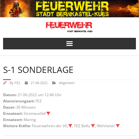
Skip
to
content
S-1 SONDERLAGE
By
FE2
21.06.2022
Allgemein
Datum:
21.06.2022 um 12:46 Uhr
Alarmierungsart:
FEZ
Dauer:
36 Minuten
Einsatzart:
Stromausfall
Einsatzort:
Maring
Weitere Kräfte:
Feuerwehren der VG
, FEZ BeKu
, Wehrleiter