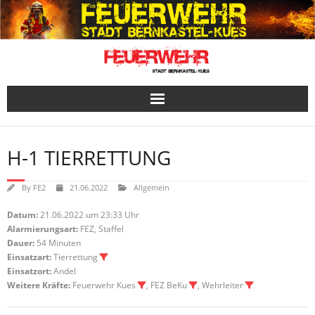
Skip
to
content
H-1 TIERRETTUNG
By
FE2
21.06.2022
Allgemein
Datum:
21.06.2022 um 23:33 Uhr
Alarmierungsart:
FEZ, Staffel
Dauer:
54 Minuten
Einsatzart:
Tierrettung
Einsatzort:
Andel
Weitere Kräfte:
Feuerwehr Kues
, FEZ BeKu
, Wehrleiter