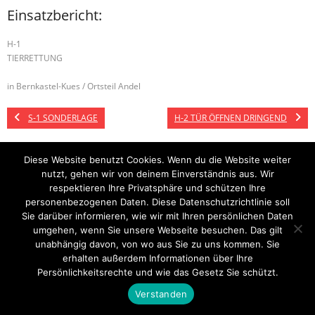
Einsatzbericht:
H-1
TIERRETTUNG
in Bernkastel-Kues / Ortsteil Andel
S-1 SONDERLAGE
H-2 TÜR ÖFFNEN DRINGEND
Diese Website benutzt Cookies. Wenn du die Website weiter
nutzt, gehen wir von deinem Einverständnis aus. Wir
Startseite
Einsätze
Mitglied werden
Über uns
Bilder
Kontakt
respektieren Ihre Privatsphäre und schützen Ihre
personenbezogenen Daten. Diese Datenschutzrichtlinie soll
Theme by
Think Up Themes Ltd
. Powered by
WordPress
.
Sie darüber informieren, wie wir mit Ihren persönlichen Daten
umgehen, wenn Sie unsere Webseite besuchen. Das gilt
unabhängig davon, von wo aus Sie zu uns kommen. Sie
erhalten außerdem Informationen über Ihre
Persönlichkeitsrechte und wie das Gesetz Sie schützt.
Verstanden