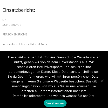
Einsatzbericht:
S-1
SONDERLAGE
PERSONENSUCHE
in Bernkastel-Kues / Ortsteil Kues
Alarmierte Einheiten:
Diese Website benutzt Cookies. Wenn du die Website weiter
BeKu WL
nutzt, gehen wir von deinem Einverständnis aus. Wir
ILtS-Trier-Lagedienstführer
respektieren Ihre Privatsphäre und schützen Ihre
personenbezogenen Daten. Diese Datenschutzrichtlinie soll
B-2 BMA
H-2 VERKERHSUNFALL
Sie darüber informieren, wie wir mit Ihren persönlichen Daten
umgehen, wenn Sie unsere Webseite besuchen. Das gilt
unabhängig davon, von wo aus Sie zu uns kommen. Sie
erhalten außerdem Informationen über Ihre
Startseite
Einsätze
Mitglied werden
Über uns
Bilder
Persönlichkeitsrechte und wie das Gesetz Sie schützt.
Kontakt
Verstanden
Theme by
Think Up Themes Ltd
. Powered by
WordPress
.