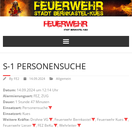
Skip
to
content
S-1 PERSONENSUCHE
By
FE2
14.09.2024
Allgemein
Datum:
14.09.2024 um 12:14 Uhr
Alarmierungsart:
FEZ, ZUG
Dauer:
1 Stunde 47 Minuten
Einsatzart:
Personensuche
Einsatzort:
Kues
Weitere Kräfte:
Drohne VG
, Feuerwehr Bernkastel
, Feuerwehr Kues
,
Feuerwehr Lieser
, FEZ BeKu
, Wehrleiter