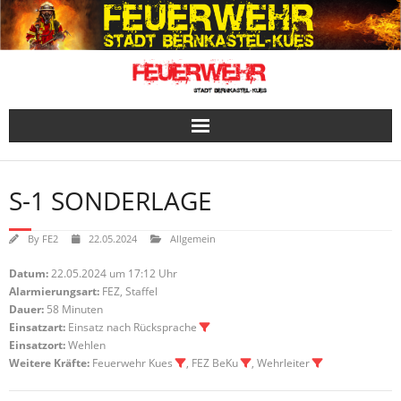
Skip
to
content
S-1 SONDERLAGE
By
FE2
22.05.2024
Allgemein
Datum:
22.05.2024 um 17:12 Uhr
Alarmierungsart:
FEZ, Staffel
Dauer:
58 Minuten
Einsatzart:
Einsatz nach Rücksprache
Einsatzort:
Wehlen
Weitere Kräfte:
Feuerwehr Kues
, FEZ BeKu
, Wehrleiter