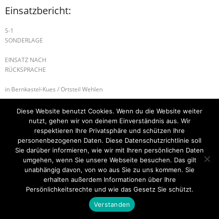
Einsatzbericht:
S-1
SONDERLAGE
EINSATZ NACH
RÜCKSPRACHE
in Bernkastel-Kues / Ortsteil Wehlen
H-1 ABSICHERUNG
B-2 BRANDMELDEANLAGE
Diese Website benutzt Cookies. Wenn du die Website weiter
nutzt, gehen wir von deinem Einverständnis aus. Wir
respektieren Ihre Privatsphäre und schützen Ihre
personenbezogenen Daten. Diese Datenschutzrichtlinie soll
Sie darüber informieren, wie wir mit Ihren persönlichen Daten
Startseite
Einsätze
Mitglied werden
Über uns
Bilder
Kontakt
umgehen, wenn Sie unsere Webseite besuchen. Das gilt
unabhängig davon, von wo aus Sie zu uns kommen. Sie
Theme by
Think Up Themes Ltd
. Powered by
WordPress
.
erhalten außerdem Informationen über Ihre
Persönlichkeitsrechte und wie das Gesetz Sie schützt.
Verstanden