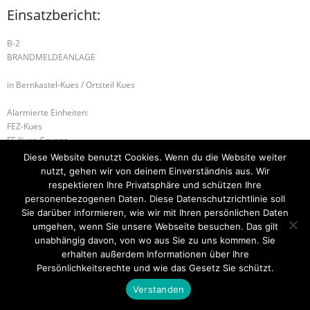
Einsatzbericht:
B-2
BRANDMELDEANLAGE
in Bernkastel-Kues / Ortsteil Kues
Alarmierte Einheiten:
FEZ-Kues
FF-Kues-Gruppe
BeKu WL
Diese Website benutzt Cookies. Wenn du die Website weiter
nutzt, gehen wir von deinem Einverständnis aus. Wir
S-1 SONDERLAGE
B-2 BRANDMELDEANLAGE
respektieren Ihre Privatsphäre und schützen Ihre
personenbezogenen Daten. Diese Datenschutzrichtlinie soll
Sie darüber informieren, wie wir mit Ihren persönlichen Daten
umgehen, wenn Sie unsere Webseite besuchen. Das gilt
unabhängig davon, von wo aus Sie zu uns kommen. Sie
Startseite
Einsätze
Mitglied werden
Über uns
Bilder
Kontakt
erhalten außerdem Informationen über Ihre
Persönlichkeitsrechte und wie das Gesetz Sie schützt.
Theme by
Think Up Themes Ltd
. Powered by
WordPress
.
Verstanden