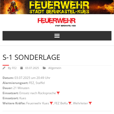
Skip
to
content
S-1 SONDERLAGE
By
FE2
03.07.2025
Allgemein
Datum:
03.07.2025 um 20:49 Uhr
Alarmierungsart:
FEZ, Staffel
Dauer:
21 Minuten
Einsatzart:
Einsatz nach Rücksprache
Einsatzort:
Kues
Weitere Kräfte:
Feuerwehr Kues
, FEZ BeKu
, Wehrleiter