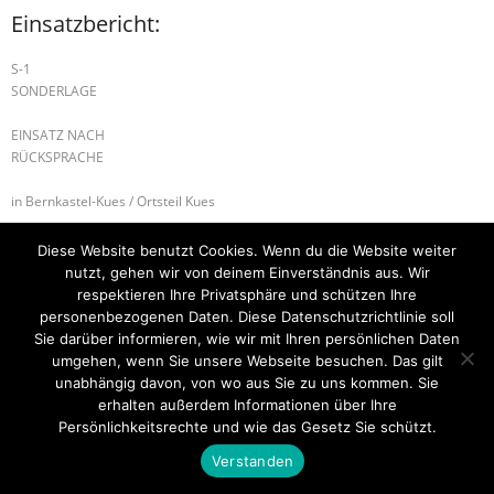
Einsatzbericht:
S-1
SONDERLAGE
EINSATZ NACH
RÜCKSPRACHE
in Bernkastel-Kues / Ortsteil Kues
B-2 RAUCHWARNMELDER
B-2 BRANDMELDEANLAGE
Diese Website benutzt Cookies. Wenn du die Website weiter
nutzt, gehen wir von deinem Einverständnis aus. Wir
respektieren Ihre Privatsphäre und schützen Ihre
personenbezogenen Daten. Diese Datenschutzrichtlinie soll
Sie darüber informieren, wie wir mit Ihren persönlichen Daten
Startseite
Einsätze
Mitglied werden
Über uns
Bilder
Kontakt
umgehen, wenn Sie unsere Webseite besuchen. Das gilt
unabhängig davon, von wo aus Sie zu uns kommen. Sie
Theme by
Think Up Themes Ltd
. Powered by
WordPress
.
erhalten außerdem Informationen über Ihre
Persönlichkeitsrechte und wie das Gesetz Sie schützt.
Verstanden