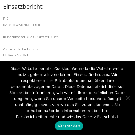
Einsatzbericht:
B-2
RAUCHWARNMELDER
in Bernkastel-Kues / Ortsteil Kues
Alarmierte Einheiten:
FF-Kues-Staffel
B-3 INDUSTRIEBRAND
S-1 SONDERLAGE
Diese Website benutzt Cookies. Wenn du die Website weiter
nutzt, gehen wir von deinem Einverständnis aus. Wir
respektieren Ihre Privatsphäre und schützen Ihre
personenbezogenen Daten. Diese Datenschutzrichtlinie soll
Sie darüber informieren, wie wir mit Ihren persönlichen Daten
Startseite
Einsätze
Mitglied werden
Über uns
Bilder
Kontakt
umgehen, wenn Sie unsere Webseite besuchen. Das gilt
unabhängig davon, von wo aus Sie zu uns kommen. Sie
Theme by
Think Up Themes Ltd
. Powered by
WordPress
.
erhalten außerdem Informationen über Ihre
Persönlichkeitsrechte und wie das Gesetz Sie schützt.
Verstanden