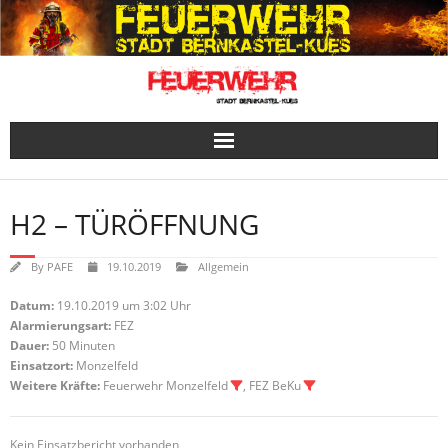
Skip
to
content
H2 – TÜRÖFFNUNG
By
PAFE
19.10.2019
Allgemein
Datum:
19.10.2019 um 3:02 Uhr
Alarmierungsart:
FEZ
Dauer:
50 Minuten
Einsatzort:
Monzelfeld
Weitere Kräfte:
Feuerwehr Monzelfeld
, FEZ BeKu
Kein Einsatzbericht vorhanden