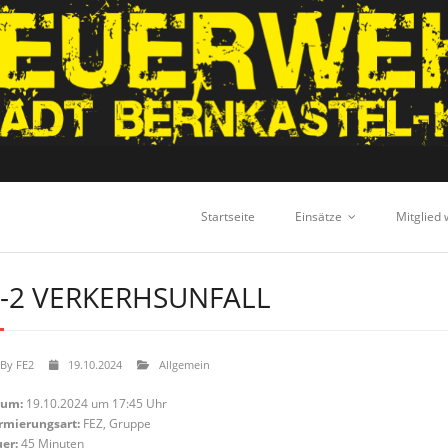
Startseite
Einsätze
Mitglied
-2 VERKERHSUNFALL
By
FE2
19.10.2024
Allgemein
tum:
19.10.2024 um 17:45 Uhr
rmierungsart:
FEZ, Gruppe
er:
45 Minuten