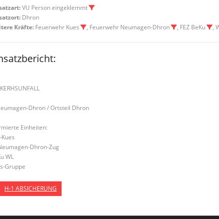
satzart:
VU Person eingeklemmt
satzort:
Dhron
tere Kräfte:
Feuerwehr Kues
, Feuerwehr Neumagen-Dhron
, FEZ BeKu
, 
nsatzbericht:
RKERHSUNFALL
Neumagen-Dhron / Ortsteil Dhron
rmierte Einheiten:
-Kues
Neumagen-Dhron-Zug
u WL
s-Gruppe
H-1 ABSICHERUNG