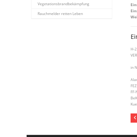
Vegetationsbrandbekämpfung
Ein
Ein
Rauchmelder retten Leben
Wei
Ei
H-2
VE
in 
Ala
FEZ
FF-
BeK
Kue