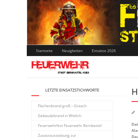
Skip
to
content
Startseite
Neuigkeiten
Einsätze 2026
H
LETZTE EINSATZSTICHWORTE
Flächenbrand groß – Graach
Gebäudebrand in Wittlich
Da
Feuerwehrfest Feuerwehr Bernkastel
Ala
Zusatzausstattung zur
Dau