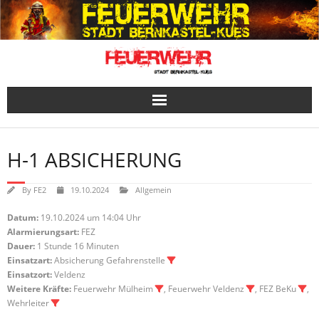
Skip
to
content
H-1 ABSICHERUNG
By
FE2
19.10.2024
Allgemein
Datum:
19.10.2024 um 14:04 Uhr
Alarmierungsart:
FEZ
Dauer:
1 Stunde 16 Minuten
Einsatzart:
Absicherung Gefahrenstelle
Einsatzort:
Veldenz
Weitere Kräfte:
Feuerwehr Mülheim
, Feuerwehr Veldenz
, FEZ BeKu
,
Wehrleiter