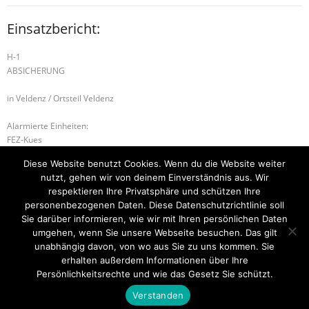
Einsatzbericht:
H-1
ABSICHERUNG
in Veldenz / Ortsteil Veldenz
Alarmierte Einheiten:
FEZ-Kues
FF-Mülheim-Gruppe
Diese Website benutzt Cookies. Wenn du die Website weiter
FF-Veldenz-Gruppe
nutzt, gehen wir von deinem Einverständnis aus. Wir
BeKu WL
respektieren Ihre Privatsphäre und schützen Ihre
personenbezogenen Daten. Diese Datenschutzrichtlinie soll
S-1 SONDERLAGE
H-2 VERKERHSUNFALL
Sie darüber informieren, wie wir mit Ihren persönlichen Daten
umgehen, wenn Sie unsere Webseite besuchen. Das gilt
unabhängig davon, von wo aus Sie zu uns kommen. Sie
erhalten außerdem Informationen über Ihre
Startseite
Einsätze
Mitglied werden
Über uns
Bilder
Persönlichkeitsrechte und wie das Gesetz Sie schützt.
Kontakt
Verstanden
Theme by
Think Up Themes Ltd
. Powered by
WordPress
.