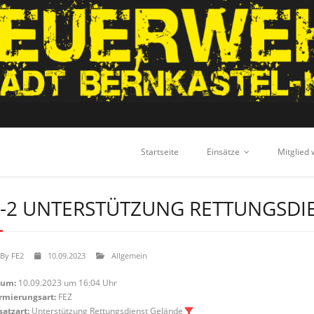
Startseite
Einsätze
Mitglied
-2 UNTERSTÜTZUNG RETTUNGSDI
By
FE2
10.09.2023
Allgemein
tum:
10.09.2023 um 16:04 Uhr
rmierungsart:
FEZ
satzart:
Unterstützung Rettungsdienst Gelände