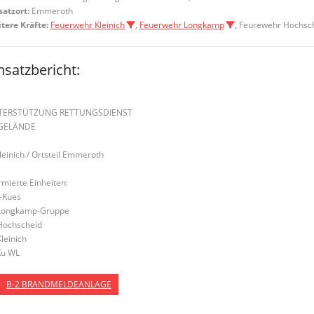
satzort:
Emmeroth
tere Kräfte:
Feuerwehr Kleinich
,
Feuerwehr Longkamp
, Feurewehr Hochsc
nsatzbericht:
TERSTÜTZUNG RETTUNGSDIENST
 GELÄNDE
Kleinich / Ortsteil Emmeroth
rmierte Einheiten:
-Kues
Longkamp-Gruppe
Hochscheid
Kleinich
u WL
B-2 BRANDMELDEANLAGE