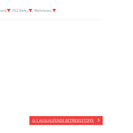
heid
, FEZ BeKu
, Wehrleiter
G-1 AUSLAUFENDE BETRIEBSSTOFFE