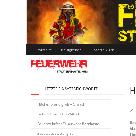
Skip
to
content
Startseite
Neuigkeiten
Einsätze 2026
H
LETZTE EINSATZSTICHWORTE
Flächenbrand groß – Graach
Gebäudebrand in Wittlich
Da
Feuerwehrfest Feuerwehr Bernkastel
Ala
Zusatzausstattung zur
Ein