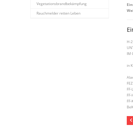
Vegetationsbrandbekämpfung
Ein
Wei
Rauchmelder retten Leben
Ei
H-2
UN
IM
in 
Ala
FEZ
FF-
FF-
FF-
BeK