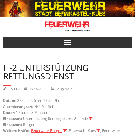
Skip
to
content
H-2 UNTERSTÜTZUNG
RETTUNGSDIENST
By
FE2
27.05.2026
Allgemein
Datum:
27.05.2026 um 18:52 Uhr
Alarmierungsart:
FEZ, Staffel
Dauer:
1 Stunde 8 Minuten
Einsatzart:
Unterstützung Rettungsdienst Gelände
Einsatzort:
Burgen
Weitere Kräfte:
Feuerwehr Burgen
, Feuerwehr Kues
, Feuerwehr