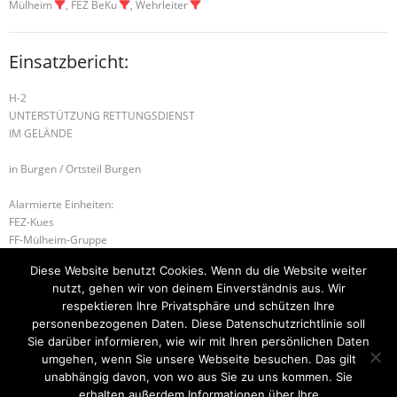
Mülheim
, FEZ BeKu
, Wehrleiter
Einsatzbericht:
H-2
UNTERSTÜTZUNG RETTUNGSDIENST
IM GELÄNDE
in Burgen / Ortsteil Burgen
Alarmierte Einheiten:
FEZ-Kues
FF-Mülheim-Gruppe
FF-Burgen-Gruppe
Diese Website benutzt Cookies. Wenn du die Website weiter
BeKu WL
nutzt, gehen wir von deinem Einverständnis aus. Wir
Kues-Gruppe
respektieren Ihre Privatsphäre und schützen Ihre
personenbezogenen Daten. Diese Datenschutzrichtlinie soll
S-1 SONDERLAGE
S-1 SONDERLAGE
Sie darüber informieren, wie wir mit Ihren persönlichen Daten
umgehen, wenn Sie unsere Webseite besuchen. Das gilt
unabhängig davon, von wo aus Sie zu uns kommen. Sie
erhalten außerdem Informationen über Ihre