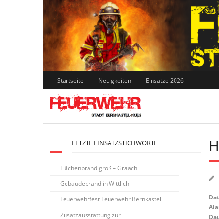
Skip
to
content
Startseite
Neuigkeiten
Einsätze 2026
H
LETZTE EINSATZSTICHWORTE
Flächenbrand groß – Graach
Gebäudebrand in Wittlich
Da
Feuerwehrfest Feuerwehr Bernkastel
Ala
Zusatzausstattung zur
Dau