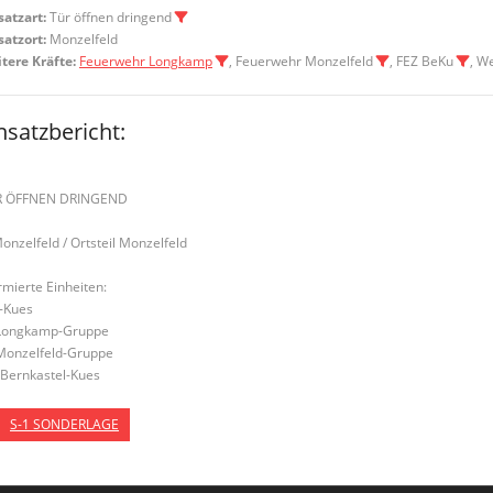
satzart:
Tür öffnen dringend
satzort:
Monzelfeld
tere Kräfte:
Feuerwehr Longkamp
, Feuerwehr Monzelfeld
, FEZ BeKu
, W
nsatzbericht:
R ÖFFNEN DRINGEND
Monzelfeld / Ortsteil Monzelfeld
rmierte Einheiten:
-Kues
Longkamp-Gruppe
Monzelfeld-Gruppe
Bernkastel-Kues
S-1 SONDERLAGE