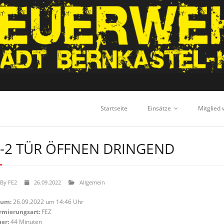
Startseite
Einsätze
Mitglied
-2 TÜR ÖFFNEN DRINGEND
By
FE2
26.09.2022
Allgemein
tum:
26.09.2022 um 14:46 Uhr
rmierungsart:
FEZ
er:
44 Minuten