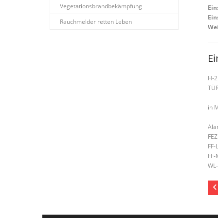
Vegetationsbrandbekämpfung
Ein
Ein
Rauchmelder retten Leben
Wei
Ei
H-2
TÜ
in 
Ala
FEZ
FF-
FF-
WL-