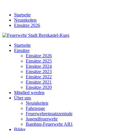
Skip
to
Startseite
content
Neuigkeiten
Einsätze 2026
Startseite
Einsätze
Einsätze 2026
Einsätze 2025
Einsätze 2024
Einsätze 2023
Einsätze 2022
Einsätze 2021
Einsätze 2020
Mitglied werden
Über uns
Neuigkeiten
Fahrzeuge
Feuerwehreinsatzzentrale
Jugendfeuerwehr
Bambini-Feuerwehr AB1
Bilder