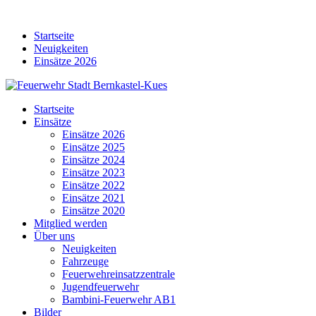
Skip
to
Startseite
content
Neuigkeiten
Einsätze 2026
Startseite
Einsätze
Einsätze 2026
Einsätze 2025
Einsätze 2024
Einsätze 2023
Einsätze 2022
Einsätze 2021
Einsätze 2020
Mitglied werden
Über uns
Neuigkeiten
Fahrzeuge
Feuerwehreinsatzzentrale
Jugendfeuerwehr
Bambini-Feuerwehr AB1
Bilder