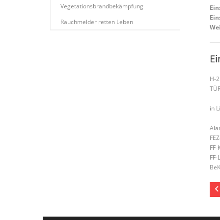
Vegetationsbrandbekämpfung
Ein
Ein
Rauchmelder retten Leben
Wei
Ei
H-2
TÜ
in L
Ala
FEZ
FF-
FF-
BeK