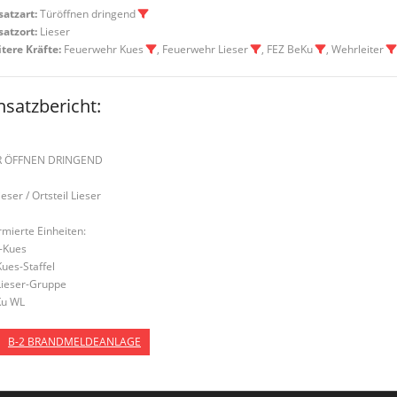
satzart:
Türöffnen dringend
satzort:
Lieser
tere Kräfte:
Feuerwehr Kues
, Feuerwehr Lieser
, FEZ BeKu
, Wehrleiter
nsatzbericht:
R ÖFFNEN DRINGEND
ieser / Ortsteil Lieser
rmierte Einheiten:
-Kues
Kues-Staffel
Lieser-Gruppe
u WL
B-2 BRANDMELDEANLAGE