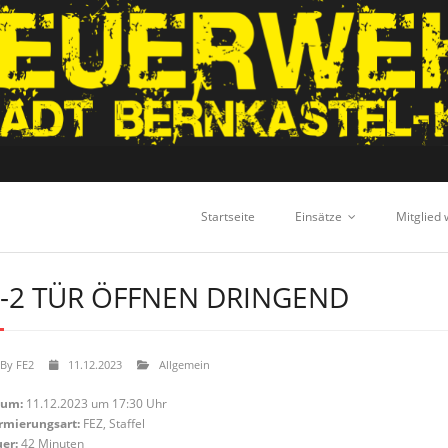
Startseite
Einsätze
Mitglied
-2 TÜR ÖFFNEN DRINGEND
By
FE2
11.12.2023
Allgemein
tum:
11.12.2023 um 17:30 Uhr
rmierungsart:
FEZ, Staffel
er:
42 Minuten