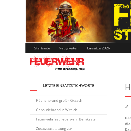
Skip
to
content
Startseite
Neuigkeiten
Einsätze 2026
H
LETZTE EINSATZSTICHWORTE
Flächenbrand groß – Graach
Gebäudebrand in Wittlich
Da
Feuerwehrfest Feuerwehr Bernkastel
Ala
Zusatzausstattung zur
Dau