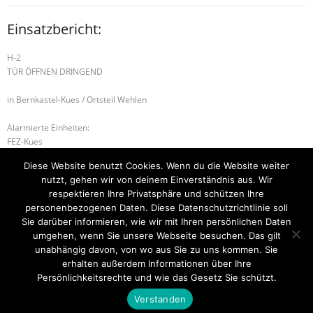
Einsatzbericht:
H-2
TÜR ÖFFNEN DRINGEND
in Bernkastel-Kues / Ortsteil Wehlen
Alarmierte Einheiten:
FEZ-Kues
FF-Kues-Staffel
Diese Website benutzt Cookies. Wenn du die Website weiter
FF-Wehlen-Gruppe
nutzt, gehen wir von deinem Einverständnis aus. Wir
BeKu WL
respektieren Ihre Privatsphäre und schützen Ihre
personenbezogenen Daten. Diese Datenschutzrichtlinie soll
H-2 TÜR ÖFFNEN DRINGEND
S-4 SONDERLAGE
Sie darüber informieren, wie wir mit Ihren persönlichen Daten
umgehen, wenn Sie unsere Webseite besuchen. Das gilt
unabhängig davon, von wo aus Sie zu uns kommen. Sie
erhalten außerdem Informationen über Ihre
Startseite
Einsätze
Mitglied werden
Über uns
Bilder
Persönlichkeitsrechte und wie das Gesetz Sie schützt.
Kontakt
Verstanden
Theme by
Think Up Themes Ltd
. Powered by
WordPress
.