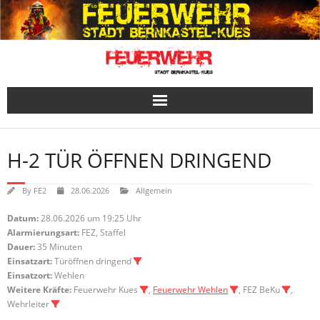
Skip
to
content
H-2 TÜR ÖFFNEN DRINGEND
By
FE2
28.06.2026
Allgemein
Datum:
28.06.2026 um 19:25 Uhr
Alarmierungsart:
FEZ, Staffel
Dauer:
35 Minuten
Einsatzart:
Türöffnen dringend
Einsatzort:
Wehlen
Weitere Kräfte:
Feuerwehr Kues
,
Feuerwehr Wehlen
, FEZ BeKu
,
Wehrleiter