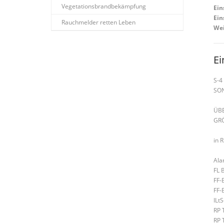
Vegetationsbrandbekämpfung
Ein
Ein
Rauchmelder retten Leben
Wei
Ei
S-4
SO
ÜBE
GR
in 
Ala
FL 
FF-
FF-
ILt
RP 
RP 