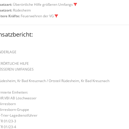
satzart:
Überörtliche Hilfe größeren Umfangs
satzort:
Rüdesheim
tere Kräfte:
Feuerwehren der VG
nsatzbericht:
NDERLAGE
RÖRTLICHE HILFE
ÖSSEREN UMFANGES
Rüdesheim, Kr Bad Kreuznach / Ortsteil Rüdesheim, Kr Bad Kreuznach
rmierte Einheiten:
BIR.VBI AB Löschwasser
Birresborn
Birresborn-Gruppe
S-Trier-Lagedienstführer
TR 01/23-3
TR 01/23-4