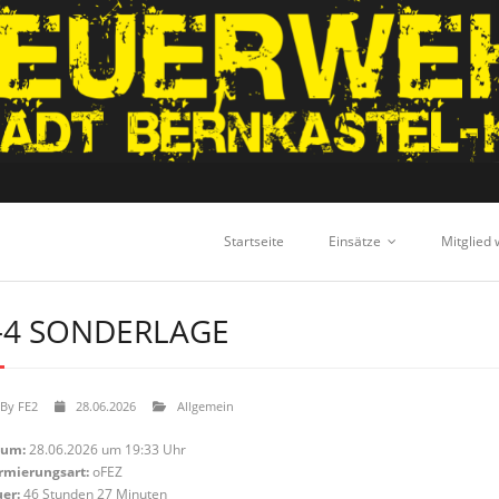
Startseite
Einsätze
Mitglied
-4 SONDERLAGE
By
FE2
28.06.2026
Allgemein
tum:
28.06.2026 um 19:33 Uhr
rmierungsart:
oFEZ
er:
46 Stunden 27 Minuten