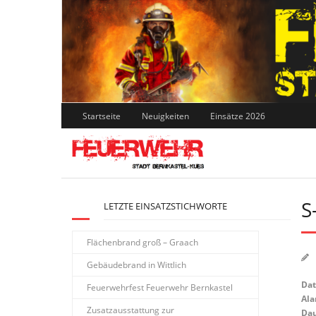
Skip
to
content
Startseite
Neuigkeiten
Einsätze 2026
S
LETZTE EINSATZSTICHWORTE
Flächenbrand groß – Graach
Gebäudebrand in Wittlich
Da
Feuerwehrfest Feuerwehr Bernkastel
Ala
Zusatzausstattung zur
Dau