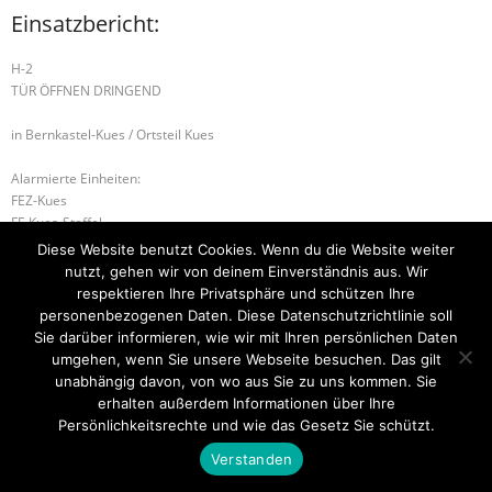
Einsatzbericht:
H-2
TÜR ÖFFNEN DRINGEND
in Bernkastel-Kues / Ortsteil Kues
Alarmierte Einheiten:
FEZ-Kues
FF-Kues-Staffel
WL-Bernkastel-Kues
Diese Website benutzt Cookies. Wenn du die Website weiter
nutzt, gehen wir von deinem Einverständnis aus. Wir
H-1 TIERRETTUNG
H-1 TIERRETTUNG
respektieren Ihre Privatsphäre und schützen Ihre
personenbezogenen Daten. Diese Datenschutzrichtlinie soll
Sie darüber informieren, wie wir mit Ihren persönlichen Daten
umgehen, wenn Sie unsere Webseite besuchen. Das gilt
unabhängig davon, von wo aus Sie zu uns kommen. Sie
Startseite
Einsätze
Mitglied werden
Über uns
Bilder
Kontakt
erhalten außerdem Informationen über Ihre
Persönlichkeitsrechte und wie das Gesetz Sie schützt.
Theme by
Think Up Themes Ltd
. Powered by
WordPress
.
Verstanden