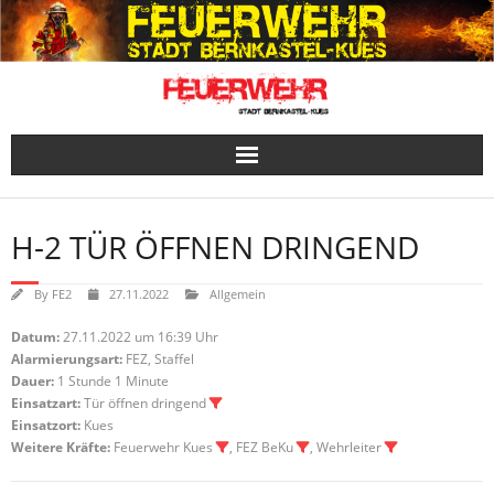
Skip
to
content
H-2 TÜR ÖFFNEN DRINGEND
By
FE2
27.11.2022
Allgemein
Datum:
27.11.2022 um 16:39 Uhr
Alarmierungsart:
FEZ, Staffel
Dauer:
1 Stunde 1 Minute
Einsatzart:
Tür öffnen dringend
Einsatzort:
Kues
Weitere Kräfte:
Feuerwehr Kues
, FEZ BeKu
, Wehrleiter