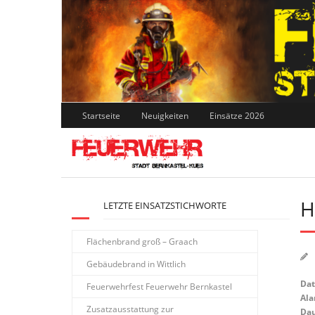
Skip
to
content
Startseite
Neuigkeiten
Einsätze 2026
H
LETZTE EINSATZSTICHWORTE
Flächenbrand groß – Graach
Gebäudebrand in Wittlich
Da
Feuerwehrfest Feuerwehr Bernkastel
Ala
Zusatzausstattung zur
Dau