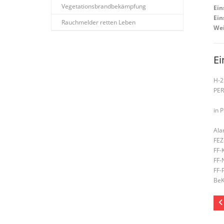
Vegetationsbrandbekämpfung
Ein
Ein
Rauchmelder retten Leben
Wei
Ei
H-2
PE
in 
Ala
FEZ
FF-
FF-
FF-
BeK