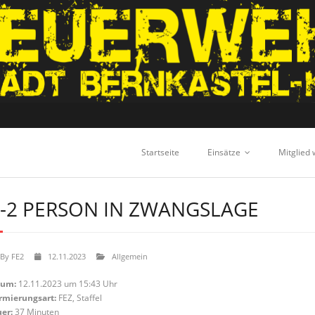
Startseite
Einsätze
Mitglied
-2 PERSON IN ZWANGSLAGE
By
FE2
12.11.2023
Allgemein
tum:
12.11.2023 um 15:43 Uhr
rmierungsart:
FEZ, Staffel
er:
37 Minuten