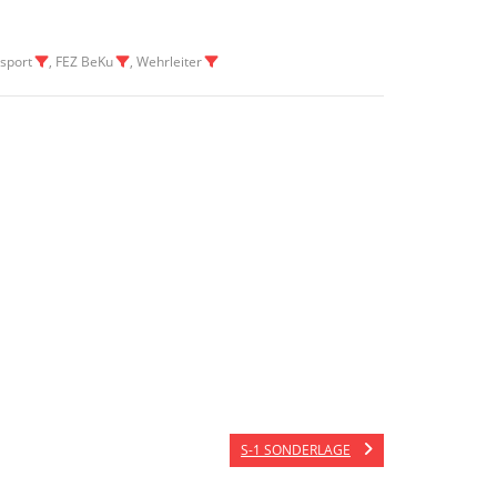
esport
, FEZ BeKu
, Wehrleiter
S-1 SONDERLAGE