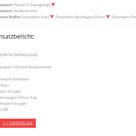
satzart:
Person in Zwangslage
satzort:
Niederemmel
tere Kräfte:
Feuerwehr Kues
, Feuerwehr Neumagen-Dhron
, Feuerwehr Pi
nsatzbericht:
RSON IN ZWANGSLAGE
Piesport / Ortsteil Niederemmel
rmierte Einheiten:
-Kues
Kues-Gruppe
Neumagen-Dhron-Zug
Piesport-Gruppe
u WL
S-1 SONDERLAGE