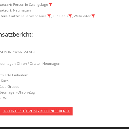
satzart:
Person in Zwangslage
satzort:
Neumagen
tere Kräfte:
Feuerwehr Kues
, FEZ BeKu
, Wehrleiter
nsatzbericht:
RSON IN ZWANGSLAGE
Neumagen-Dhron / Ortsteil Neumagen
rmierte Einheiten:
-Kues
Kues-Gruppe
Neumagen-Dhron-Zug
u WL
H-2 UNTERSTÜTZUNG RETTUNGSDIENST