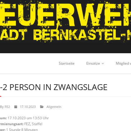
Startseite
Einsätze
Mitglied
-2 PERSON IN ZWANGSLAGE
By
FE2
17.10.2023
Allgemein
tum:
17.10.2023 um 13:53 Uhr
rmierungsart:
FEZ, Staffel
er:
1 Stunde 8 Minuten