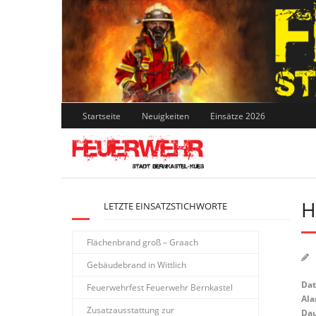
Skip
to
content
Startseite
Neuigkeiten
Einsätze 2026
H
LETZTE EINSATZSTICHWORTE
Flächenbrand groß – Graach
Gebäudebrand in Wittlich
Da
Feuerwehrfest Feuerwehr Bernkastel
Ala
Zusatzausstattung zur
Dau