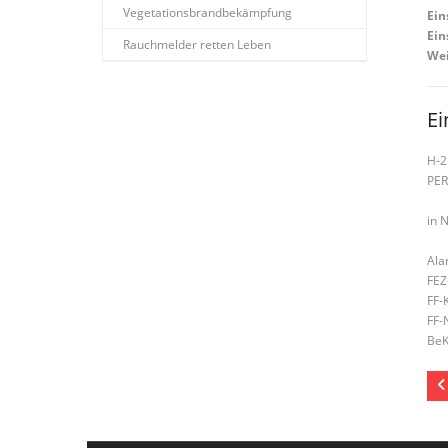
Vegetationsbrandbekämpfung
Ein
Ein
Rauchmelder retten Leben
Wei
Ei
H-2
PE
in 
Ala
FEZ
FF-
FF-
BeK