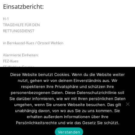
Einsatzbericht:
H-1
TRAGEHILFE FÜR DEN
RETTUNGSDIENST
in Bernkastel-Kues / Ortsteil Wehlen
Alarmierte Einheiten:
FEZ-Kues
FF-Wehlen-Gruppe
WL-Bernkastel-Kues
Diese Website benutzt Cookies. Wenn du die Website weiter
nutzt, gehen wir von deinem Einverständnis aus. Wir
G-1 AUSLAUFENDE BETRIEBSSTOFFE
respektieren Ihre Privatsphäre und schützen Ihre
personenbezogenen Daten. Diese Datenschutzrichtlinie soll
B-2 FAHRZEUGBRAND – GROSS
Sie darüber informieren, wie wir mit Ihren persönlichen Daten
umgehen, wenn Sie unsere Webseite besuchen. Das gilt
unabhängig davon, von wo aus Sie zu uns kommen. Sie
erhalten außerdem Informationen über Ihre
Startseite
Einsätze
Mitglied werden
Über uns
Bilder
Persönlichkeitsrechte und wie das Gesetz Sie schützt.
Kontakt
Verstanden
Theme by
Think Up Themes Ltd
. Powered by
WordPress
.