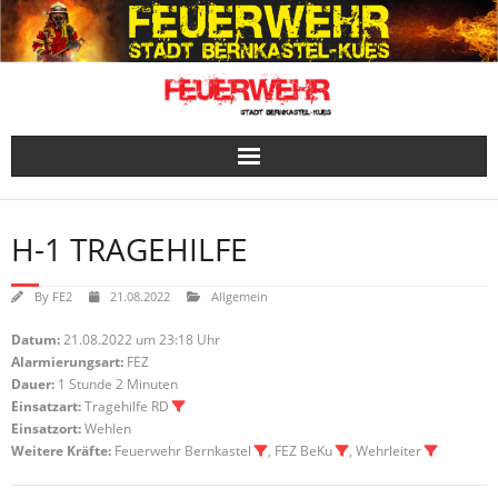
Skip
to
content
H-1 TRAGEHILFE
By
FE2
21.08.2022
Allgemein
Datum:
21.08.2022 um 23:18 Uhr
Alarmierungsart:
FEZ
Dauer:
1 Stunde 2 Minuten
Einsatzart:
Tragehilfe RD
Einsatzort:
Wehlen
Weitere Kräfte:
Feuerwehr Bernkastel
, FEZ BeKu
, Wehrleiter