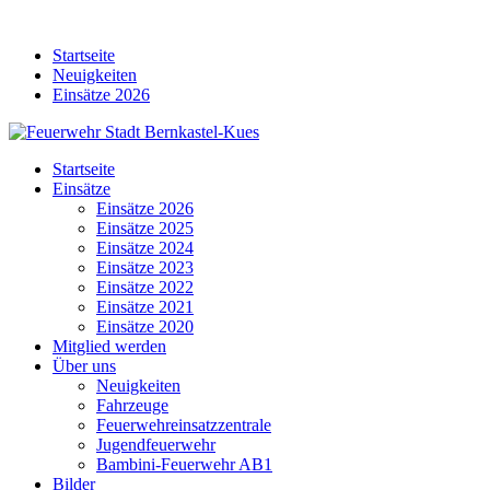
Skip
to
Startseite
content
Neuigkeiten
Einsätze 2026
Startseite
Einsätze
Einsätze 2026
Einsätze 2025
Einsätze 2024
Einsätze 2023
Einsätze 2022
Einsätze 2021
Einsätze 2020
Mitglied werden
Über uns
Neuigkeiten
Fahrzeuge
Feuerwehreinsatzzentrale
Jugendfeuerwehr
Bambini-Feuerwehr AB1
Bilder