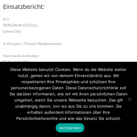
Einsatzbericht:
H-1
PERSON IN AUFZUG
(ohne Eile)
in Piesport / Ortsteil Niederemmel
Alarmierte Einheiten:
FF-Kues-Staffel
FF-Piesport-Gruppe
Diese Website benutzt Cookies. Wenn du die Website weiter
BeKu WL
nutzt, gehen wir von deinem Einverständnis aus. Wir
respektieren Ihre Privatsphäre und schützen Ihre
S1 – Weinfest
S1 – Absicherung Weinfest
personenbezogenen Daten. Diese Datenschutzrichtlinie soll
Sie darüber informieren, wie wir mit Ihren persönlichen Daten
umgehen, wenn Sie unsere Webseite besuchen. Das gilt
unabhängig davon, von wo aus Sie zu uns kommen. Sie
erhalten außerdem Informationen über Ihre
Startseite
Einsätze
Mitglied werden
Über uns
Bilder
Kontakt
Persönlichkeitsrechte und wie das Gesetz Sie schützt.
Theme by
Think Up Themes Ltd
. Powered by
WordPress
.
Verstanden