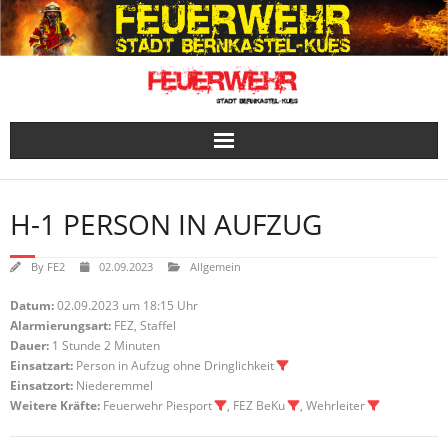
Skip
to
content
H-1 PERSON IN AUFZUG
By
FE2
02.09.2023
Allgemein
Datum:
02.09.2023 um 18:15 Uhr
Alarmierungsart:
FEZ, Staffel
Dauer:
1 Stunde 2 Minuten
Einsatzart:
Person in Aufzug ohne Dringlichkeit
Einsatzort:
Niederemmel
Weitere Kräfte:
Feuerwehr Piesport
, FEZ BeKu
, Wehrleiter