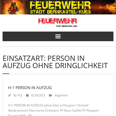
Skip
to
content
EINSATZART:
PERSON IN
AUFZUG OHNE DRINGLICHKEIT
H-1 PERSON IN AUFZUG
By
FE2
02.09.2023
Allgemein
H-1 PERSON IN AUFZUG (ohne Eile) in Piesport / Ortsteil
Niederemmel Alarmierte Einheiten: FF-Kues-Staffel FF-Piesport-
Gruppe BeKu WL