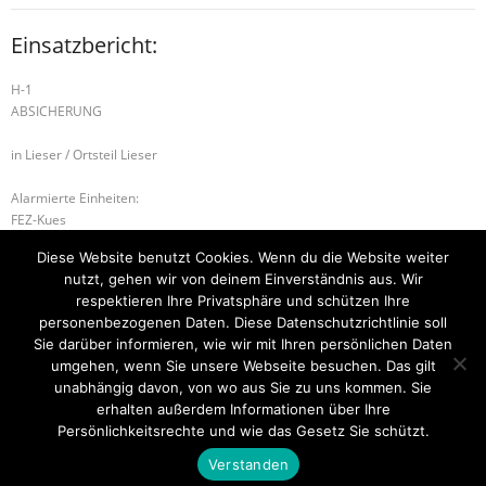
Einsatzbericht:
H-1
ABSICHERUNG
in Lieser / Ortsteil Lieser
Alarmierte Einheiten:
FEZ-Kues
FF-Maring-Noviand-Gruppe
Diese Website benutzt Cookies. Wenn du die Website weiter
FF-Lieser-Gruppe
nutzt, gehen wir von deinem Einverständnis aus. Wir
BeKu WL
respektieren Ihre Privatsphäre und schützen Ihre
personenbezogenen Daten. Diese Datenschutzrichtlinie soll
H-1 HILFELEISTUNG
H-2 UNTERSTÜTZUNG RD
Sie darüber informieren, wie wir mit Ihren persönlichen Daten
umgehen, wenn Sie unsere Webseite besuchen. Das gilt
unabhängig davon, von wo aus Sie zu uns kommen. Sie
erhalten außerdem Informationen über Ihre
Startseite
Einsätze
Mitglied werden
Über uns
Bilder
Persönlichkeitsrechte und wie das Gesetz Sie schützt.
Kontakt
Verstanden
Theme by
Think Up Themes Ltd
. Powered by
WordPress
.