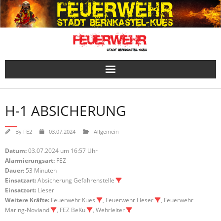
Skip
to
content
H-1 ABSICHERUNG
By
FE2
03.07.2024
Allgemein
Datum:
03.07.2024 um 16:57 Uhr
Alarmierungsart:
FEZ
Dauer:
53 Minuten
Einsatzart:
Absicherung Gefahrenstelle
Einsatzort:
Lieser
Weitere Kräfte:
Feuerwehr Kues
, Feuerwehr Lieser
, Feuerwehr
Maring-Noviand
, FEZ BeKu
, Wehrleiter