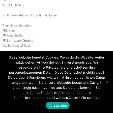
H-1
ABSICHERUNG
in Bernkastel-Kues / Ortsteil Bernkastel
Alarmierte Einheiten:
FEZ-Kues
FF-Kues-Staffel
FF-Bernkastel-Gruppe
WL-Bernkastel-Kues
H-2 TÜR ÖFFNEN DRINGEND
H-1 WASSER IN GEBÄUDE
Diese Website benutzt Cookies. Wenn du die Website weiter
nutzt, gehen wir von deinem Einverständnis aus. Wir
respektieren Ihre Privatsphäre und schützen Ihre
personenbezogenen Daten. Diese Datenschutzrichtlinie soll
Startseite
Einsätze
Mitglied werden
Über uns
Bilder
Sie darüber informieren, wie wir mit Ihren persönlichen Daten
Kontakt
umgehen, wenn Sie unsere Webseite besuchen. Das gilt
unabhängig davon, von wo aus Sie zu uns kommen. Sie
Theme by
Think Up Themes Ltd
. Powered by
WordPress
.
erhalten außerdem Informationen über Ihre
Persönlichkeitsrechte und wie das Gesetz Sie schützt.
Verstanden