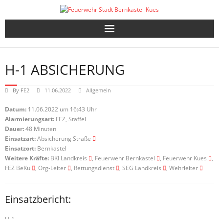
Skip
to
content
H-1 ABSICHERUNG
By
FE2
11.06.2022
Allgemein
Datum:
11.06.2022 um 16:43 Uhr
Alarmierungsart:
FEZ, Staffel
Dauer:
48 Minuten
Einsatzart:
Absicherung Straße
Einsatzort:
Bernkastel
Weitere Kräfte:
BKI Landkreis
, Feuerwehr Bernkastel
, Feuerwehr Kues
,
FEZ BeKu
, Org-Leiter
, Rettungsdienst
, SEG Landkreis
, Wehrleiter
Einsatzbericht: