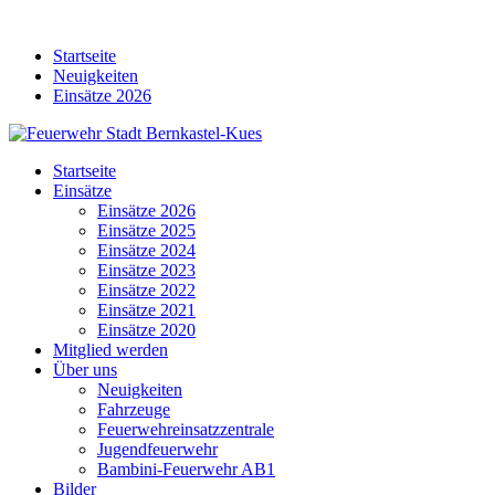
Skip
to
Startseite
content
Neuigkeiten
Einsätze 2026
Startseite
Einsätze
Einsätze 2026
Einsätze 2025
Einsätze 2024
Einsätze 2023
Einsätze 2022
Einsätze 2021
Einsätze 2020
Mitglied werden
Über uns
Neuigkeiten
Fahrzeuge
Feuerwehreinsatzzentrale
Jugendfeuerwehr
Bambini-Feuerwehr AB1
Bilder